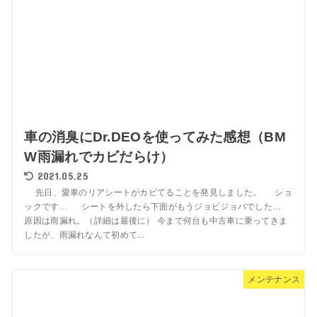
車の消臭にDr.DEOを使ってみた感想（BM
W雨漏れでカビだらけ）
2021.05.25
先日、愛車のリアシートがカビてることを発見しました。 ショ
ックです… シートを外したら下面がもうジョビジョバでした…
原因は雨漏れ。（詳細は最後に） 今まで何台も中古車に乗ってきま
したが、雨漏れなんて初めて...
メンテナンス