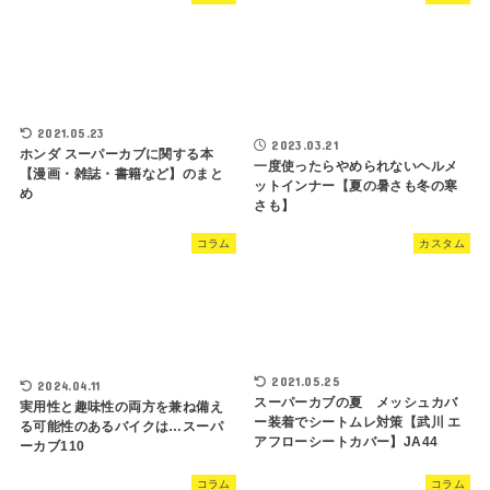
2021.05.23
2023.03.21
ホンダ スーパーカブに関する本
一度使ったらやめられないヘルメ
【漫画・雑誌・書籍など】のまと
ットインナー【夏の暑さも冬の寒
め
さも】
コラム
カスタム
2021.05.25
2024.04.11
スーパーカブの夏 メッシュカバ
実用性と趣味性の両方を兼ね備え
ー装着でシートムレ対策【武川 エ
る可能性のあるバイクは…スーパ
アフローシートカバー】JA44
ーカブ110
コラム
コラム