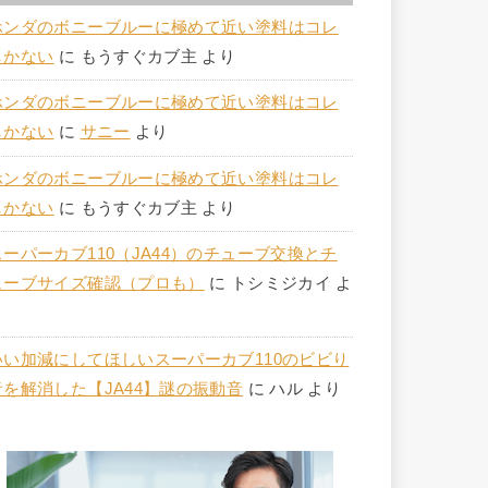
ホンダのボニーブルーに極めて近い塗料はコレ
しかない
に
もうすぐカブ主
より
ホンダのボニーブルーに極めて近い塗料はコレ
しかない
に
サニー
より
ホンダのボニーブルーに極めて近い塗料はコレ
しかない
に
もうすぐカブ主
より
スーパーカブ110（JA44）のチューブ交換とチ
ューブサイズ確認（プロも）
に
トシミジカイ
よ
り
いい加減にしてほしいスーパーカブ110のビビり
音を解消した【JA44】謎の振動音
に
ハル
より