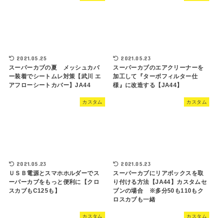
2021.05.25
2021.05.23
スーパーカブの夏 メッシュカバ
スーパーカブのエアクリーナーを
ー装着でシートムレ対策【武川 エ
加工して『ターボフィルター仕
アフローシートカバー】JA44
様』に改造する【JA44】
カスタム
カスタム
2021.05.23
2021.05.23
ＵＳＢ電源とスマホホルダーでス
スーパーカブにリアボックスを取
ーパーカブをもっと便利に【クロ
り付ける方法【JA44】カスタムセ
スカブもC125も】
ブンの場合 ※多分50も110もク
ロスカブも一緒
カスタム
カスタム