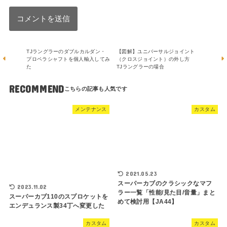
TJラングラーのダブルカルダン・
【図解】ユニバーサルジョイント
プロペラシャフトを個人輸入してみ
（クロスジョイント）の外し方
た
TJラングラーの場合
RECOMMEND
メンテナンス
カスタム
2021.05.23
スーパーカブのクラシックなマフ
2023.11.02
ラー一覧「性能/見た目/音量」まと
スーパーカブ110のスプロケットを
めて検討用【JA44】
エンデュランス製34丁へ変更した
カスタム
カスタム