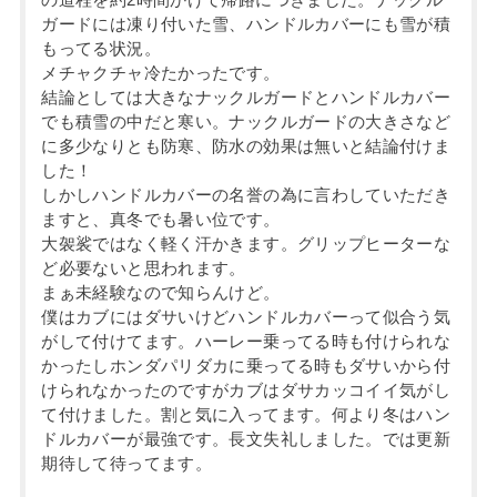
ガードには凍り付いた雪、ハンドルカバーにも雪が積
もってる状況。
メチャクチャ冷たかったです。
結論としては大きなナックルガードとハンドルカバー
でも積雪の中だと寒い。ナックルガードの大きさなど
に多少なりとも防寒、防水の効果は無いと結論付けま
した！
しかしハンドルカバーの名誉の為に言わしていただき
ますと、真冬でも暑い位です。
大袈裟ではなく軽く汗かきます。グリップヒーターな
ど必要ないと思われます。
まぁ未経験なので知らんけど。
僕はカブにはダサいけどハンドルカバーって似合う気
がして付けてます。ハーレー乗ってる時も付けられな
かったしホンダパリダカに乗ってる時もダサいから付
けられなかったのですがカブはダサカッコイイ気がし
て付けました。割と気に入ってます。何より冬はハン
ドルカバーが最強です。長文失礼しました。では更新
期待して待ってます。